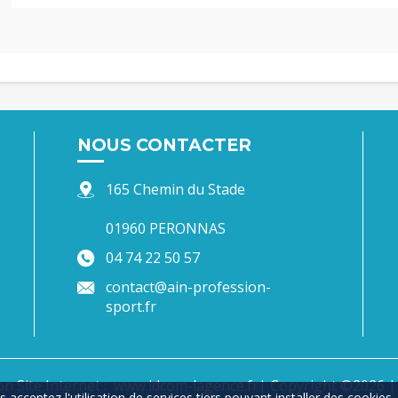
NOUS CONTACTER
165 Chemin du Stade
01960 PERONNAS
04 74 22 50 57
contact@ain-profession-
sport.fr
n Site Internet :
www.idcom-lagence.fr
| Copyright ©2026 |
 acceptez l'utilisation de services tiers pouvant installer des cookies.