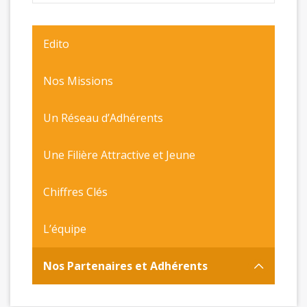
Edito
Nos Missions
Un Réseau d’Adhérents
Une Filière Attractive et Jeune
Chiffres Clés
L’équipe
Nos Partenaires et Adhérents