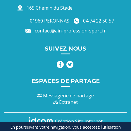
165 Chemin du Stade
01960 PERONNAS
04 74 22 50 57
contact@ain-profession-sport.fr
SUIVEZ NOUS
ESPACES DE PARTAGE
Messagerie de partage
Extranet
Création Site Internet :
En poursuivant votre navigation, vous acceptez l'utilisation
www.idcom-lagence.fr