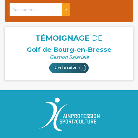
>
TÉMOIGNAGE
DE
Golf de Bourg-en-Bresse
Gestion Salariale
Lire la suite