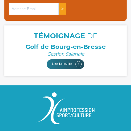
>
TÉMOIGNAGE
DE
Golf de Bourg-en-Bresse
Gestion Salariale
Lire la suite