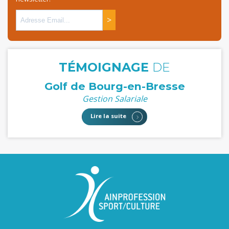
>
TÉMOIGNAGE
DE
Golf de Bourg-en-Bresse
Gestion Salariale
Lire la suite